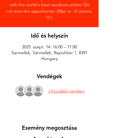
with the world's best aerobatic pilots! Do
not miss the opportunity! (Max nr. of visitors:
12 )
Idő és helyszín
2025. szept. 14. 16:00 – 17:00
Sármellék, Sármellék, Repülőtér 1, 8391
Hungary
Vendégek
+4 további vendég
Esemény megosztása