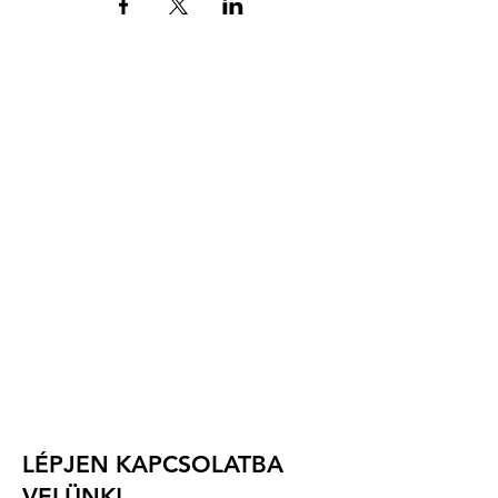
Szervező:
Magyar Műrepülő Klub SE
(Magyar Műrepülő Klub)
Ócsai utca 7.
H-2351 Alsónémedi,
Magyarország
e-mail: info.waac2025@gmail.com
telefon: +36 30 9316 717
Versenyigazgató: Abrányi Tamás
LÉPJEN KAPCSOLATBA
VELÜNK!