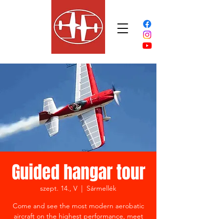
Guided hangar tour
szept. 14., V
  |  
Sármellék
Come and see the most modern aerobatic
aircraft on the highest performance, meet