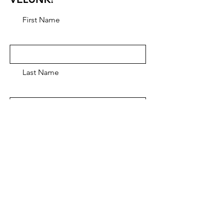
First Name
Last Name
Email
Message