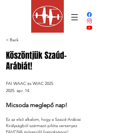
< Back
Köszöntjük Szaúd-
Arábiát!
FAI WAAC és WIAC 2025
2025. ápr. 14.
Micsoda meglepő nap!
Ez az első alkalom, hogy a Szaúd-Arábiai 
Királyságból származó pilóta versenyez 
FAI/CIVA műrepülő bajnokságon!