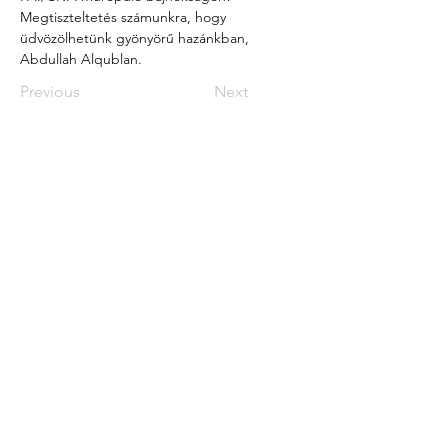
Megtiszteltetés számunkra, hogy 
üdvözölhetünk gyönyörű hazánkban, 
Abdullah Alqublan.
Previous
Next