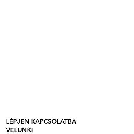
Szervező:
Magyar Műrepülő Klub SE
(Magyar Műrepülő Klub)
Ócsai utca 7.
H-2351 Alsónémedi,
Magyarország
e-mail: info.waac2025@gmail.com
telefon: +36 30 9316 717
Versenyigazgató: Abrányi Tamás
LÉPJEN KAPCSOLATBA
VELÜNK!