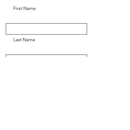
First Name
Last Name
Email
Message