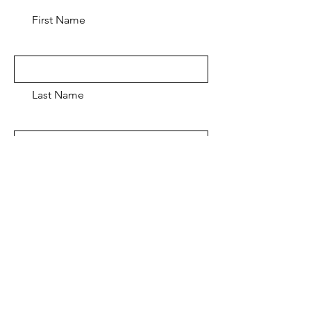
First Name
Last Name
Email
Message