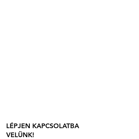
Szervező:
Magyar Műrepülő Klub SE
(Magyar Műrepülő Klub)
Ócsai utca 7.
H-2351 Alsónémedi,
Magyarország
e-mail: info.waac2025@gmail.com
telefon: +36 30 9316 717
Versenyigazgató: Abrányi Tamás
LÉPJEN KAPCSOLATBA
VELÜNK!