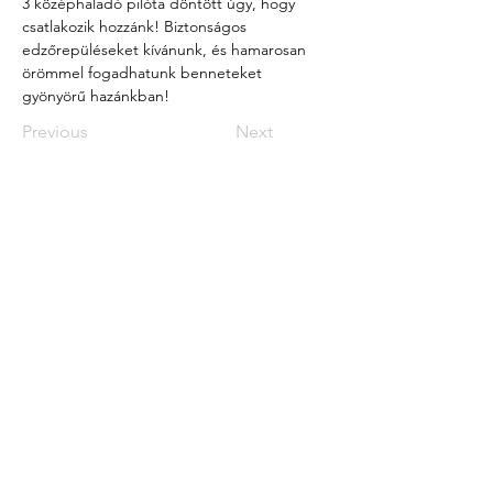
3 középhaladó pilóta döntött úgy, hogy 
csatlakozik hozzánk! Biztonságos 
edzőrepüléseket kívánunk, és hamarosan 
örömmel fogadhatunk benneteket  
gyönyörű hazánkban!
Previous
Next