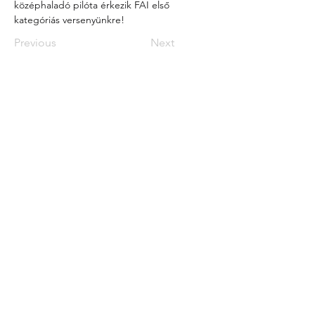
középhaladó pilóta érkezik FAI első 
kategóriás versenyünkre!
Previous
Next