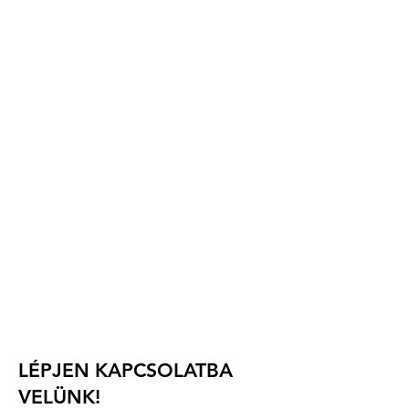
Szervező:
Magyar Műrepülő Klub SE
(Magyar Műrepülő Klub)
Ócsai utca 7.
H-2351 Alsónémedi,
Magyarország
e-mail: info.waac2025@gmail.com
telefon: +36 30 9316 717
Versenyigazgató: Abrányi Tamás
LÉPJEN KAPCSOLATBA
VELÜNK!