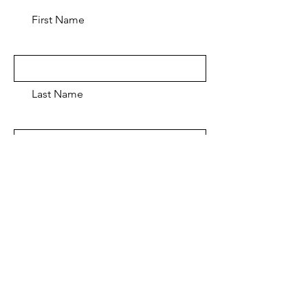
First Name
Last Name
Email
Message