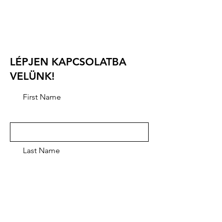
e-mail: info.waac2025@gmail.com
telefon: +36 30 9316 717
Versenyigazgató: Abrányi Tamás
LÉPJEN KAPCSOLATBA
VELÜNK!
First Name
Last Name
Email